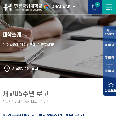
2
LANGUAGE
예비
대학소개
한경인
재학생
교직원
개교85주년 로고
졸업생
개교85주년 로고