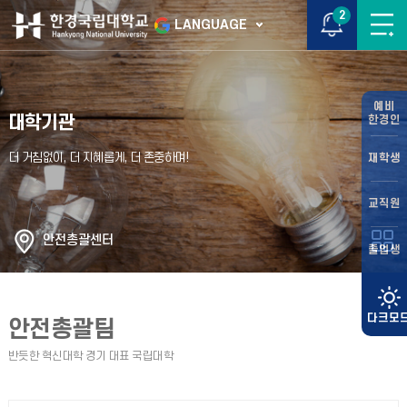
2
LANGUAGE
예비
대학기관
한경인
재학생
교직원
안전총괄센터
졸업생
안전총괄팀