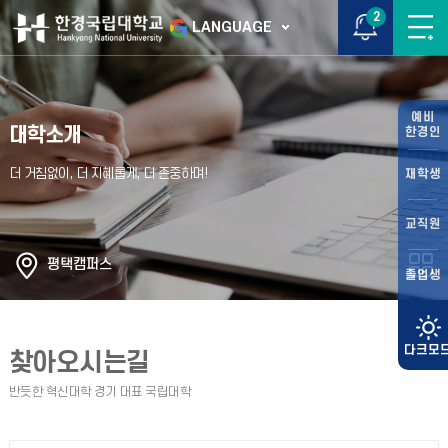
2
LANGUAGE
예비
대학소개
한경인
재학생
교직원
평택캠퍼스
졸업생
찾아오시는길