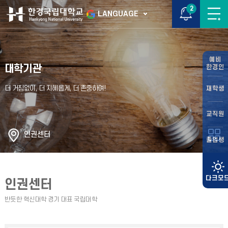
2
LANGUAGE
예비
대학기관
한경인
재학생
교직원
인권센터
졸업생
인권센터