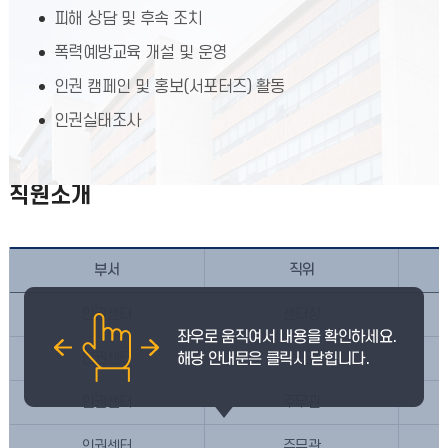
피해 상담 및 후속 조치
폭력예방교육 개설 및 운영
인권 캠페인 및 홍보(서포터즈) 활동
인권실태조사
직원소개
부서
직위
인권센터
센터장
인권센터
팀장
인권센터
주무관
인권센터
주무관