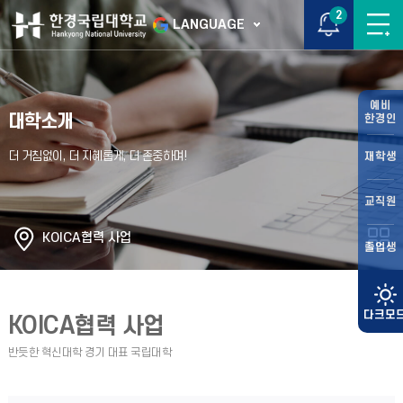
2
LANGUAGE
예비
대학소개
한경인
재학생
교직원
KOICA협력 사업
졸업생
KOICA협력 사업