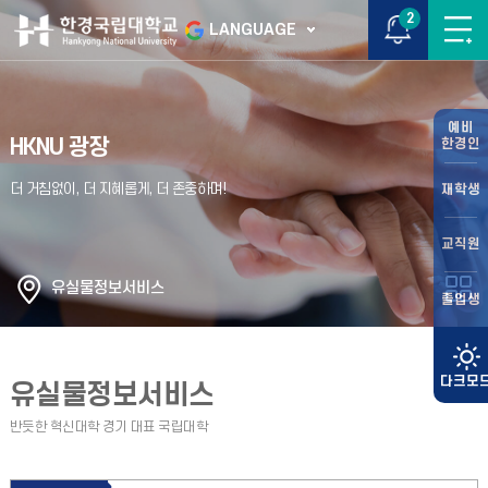
2
LANGUAGE
예비
HKNU 광장
한경인
재학생
교직원
유실물정보서비스
졸업생
유실물정보서비스