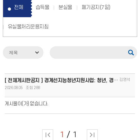
전체
습득물
분실물
폐기공지(7일)
유실물처리운용지침
김영석
[ 전체게시판공지 ] 경계선지능청년지원사업: 청년, 경계를 넘어 커리어 도약!(8.13.(목)까지 모집, 1인당
2026.08.05
288
게시물이(가) 없습니다.
1
1