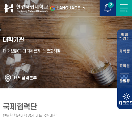
2
LANGUAGE
예비
대학기관
한경인
재학생
교직원
대외협력본부
졸업생
국제협력단