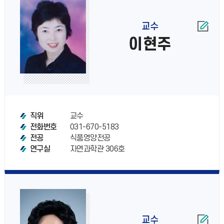
교수
이현주
교수
직위
031-670-5183
전화번호
식품영양전공
전공
자연과학관 306호
연구실
교수