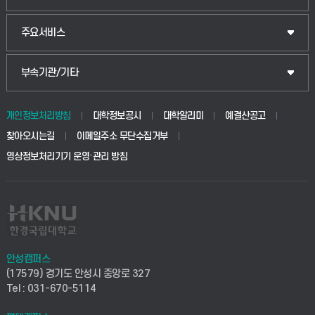
웰니스산업융합학부
산업대학원
입학안내
주요서비스
식물자원조경학부
공공정책대학원
웹메일
중앙도서관
부속기관/기타
동물생명융합학부
경영대학원
학사시스템(학부)
학생생활관(안성)
개인정보처리방침
대학정보공시
대학알리미
예결산공고
생명공학부
찾아오시는길
이메일주소 무단수집거부
교육대학원
학사시스템(전문학사 및 전공심화)
학생생활관(평택)
영상정보처리기기 운영·관리 방침
건설환경공학부
사이버캠퍼스(학부)
발전기금
사회안전시스템공학부
사이버캠퍼스(전문학사 및 전공심화)
산학협력단
식품생명화학공학부
시설바로처리서비스
취업지원센터
안성캠퍼스
(17579) 경기도 안성시 중앙로 327
컴퓨터응용수학부
연구실안전관리시스템
Tel : 031-670-5114
창업지원센터