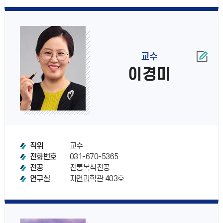
교수
이경미
교수
직위
031-670-5365
전화번호
전통복식전공
전공
자연과학관 403호
연구실