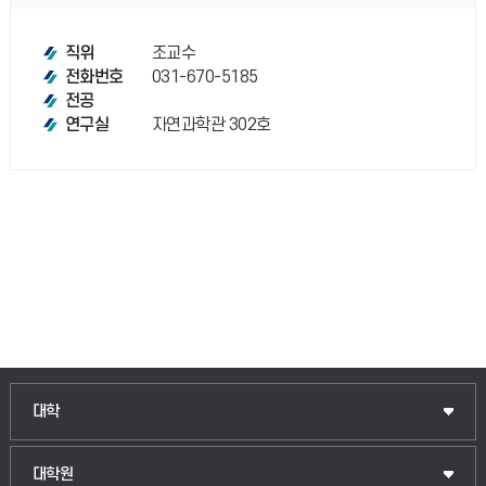
조교수
직위
031-670-5185
전화번호
전공
자연과학관 302호
연구실
인문융합공공인재학부
대학
법경영학부
일반대학원
대학원