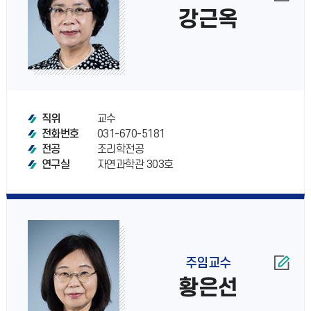
강근옥
교수
직위
031-670-5181
전화번호
조리학전공
전공
자연과학관 303호
연구실
주임교수
황은선