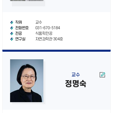
교수
직위
031-670-5184
전화번호
식품학전공
전공
자연과학관 304호
연구실
교수
정명숙