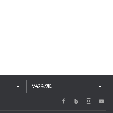
중앙도서관
부속기관/기타
학생생활관(안성)
학생생활관(평택)