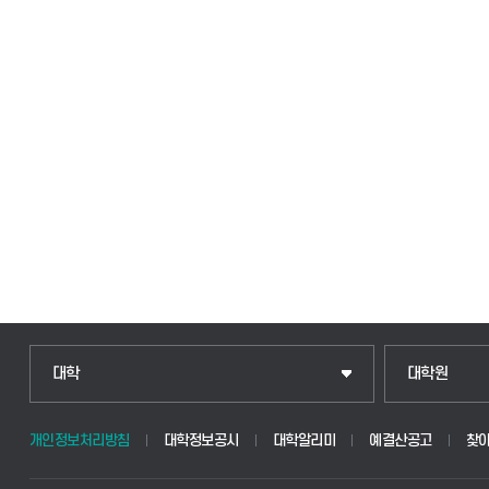
인문융합공공인재학부
일반대학원
대학
대학원
법경영학부
산업대학원
개인정보처리방침
대학정보공시
대학알리미
예결산공고
찾
웰니스산업융합학부
공공정책대학