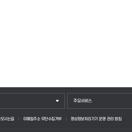
입학안내
주요서비스
웹메일
아오시는길
이메일주소 무단수집거부
영상정보처리기기 운영·관리 방침
원
학사시스템(학부)