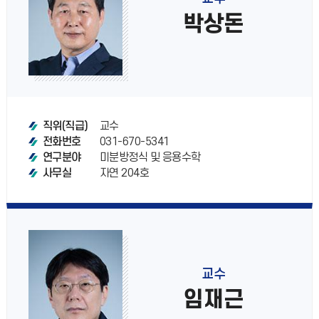
박상돈
교수
직위(직급)
031-670-5341
전화번호
미분방정식 및 응용수학
연구분야
자연 204호
사무실
교수
임재근