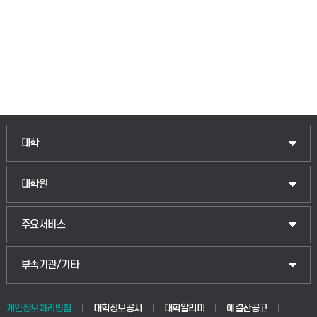
인문융합공공인재학부
대학
법경영학부
일반대학원
대학원
웰니스산업융합학부
산업대학원
입학안내
주요서비스
식물자원조경학부
공공정책대학원
웹메일
중앙도서관
부속기관/기타
동물생명융합학부
경영대학원
학사시스템(학부)
학생생활관(안성)
개인정보처리방침
대학정보공시
대학알리미
예결산공고