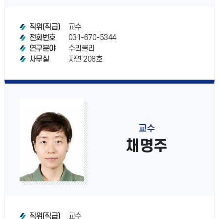
교수
직위(직급)
031-670-5344
전화번호
수리물리
연구분야
자연 208호
사무실
교수
채명주
교수
직위(직급)