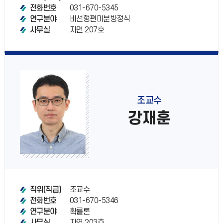
031-670-5345
전화번호
비선형편미분방정식
연구분야
자연 207호
사무실
조교수
강재훈
조교수
직위(직급)
031-670-5346
전화번호
확률론
연구분야
자연 203호
사무실