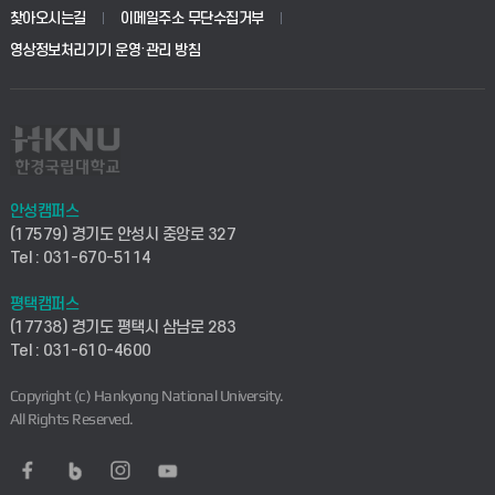
생명공학부
찾아오시는길
이메일주소 무단수집거부
교육대학원
학사시스템(전문학사 및 전공심화)
학생생활관(평택)
영상정보처리기기 운영·관리 방침
건설환경공학부
사이버캠퍼스(학부)
발전기금
사회안전시스템공학부
사이버캠퍼스(전문학사 및 전공심화)
산학협력단
식품생명화학공학부
시설바로처리서비스
취업지원센터
안성캠퍼스
(17579) 경기도 안성시 중앙로 327
컴퓨터응용수학부
연구실안전관리시스템
Tel : 031-670-5114
창업지원센터
ICT로봇기계공학부
평택캠퍼스
산학연구관리시스템
현장실습지원센터
(17738) 경기도 평택시 삼남로 283
Tel : 031-610-4600
전자전기공학부
찾아오시는길(안성)
평생교육원
Copyright (c) Hankyong National University.
디자인건축융합학부
All Rights Reserved.
찾아오시는길(평택)
정보전산원
AI융합학부
통학버스안내(안성)
UD메이커스페이스