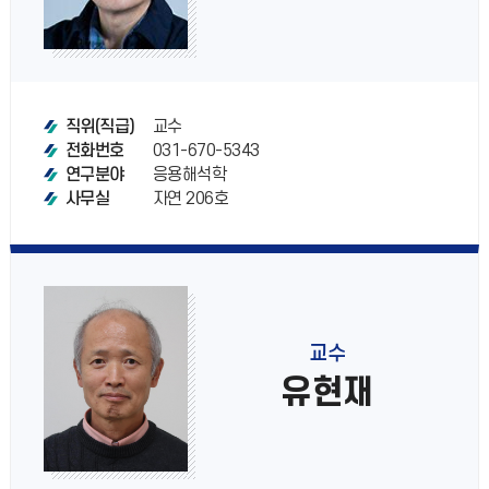
교수
직위(직급)
031-670-5343
전화번호
응용해석학
연구분야
자연 206호
사무실
교수
유현재