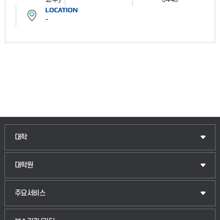
LOCATION
-
인문융합공공인재학부
대학
법경영학부
일반대학원
대학원
웰니스산업융합학부
산업대학원
입학안내
주요서비스
식물자원조경학부
공공정책대학원
웹메일