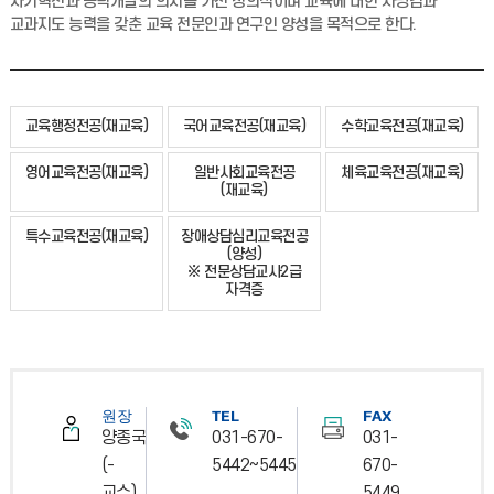
자기혁신과 능력개발의 의지를 가진 창의적이며 교육에 대한 사명감과
교과지도 능력을 갖춘 교육 전문인과 연구인 양성을 목적으로 한다.
교육행정전공(재교육)
국어교육전공(재교육)
수학교육전공(재교육)
영어교육전공(재교육)
일반사회교육전공
체육교육전공(재교육)
(재교육)
특수교육전공(재교육)
장애상담심리교육전공
(양성)
※ 전문상담교사2급
자격증
원장
TEL
FAX
양종국
031-670-
031-
(-
5442~5445
670-
교수)
5449