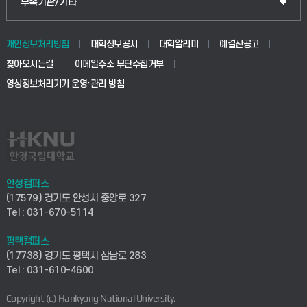
중앙도서관
부속기관/기타
동물생명융합학부
경영대학원
학사시스템(학부)
학생생활관(안성)
개인정보처리방침
대학정보공시
대학알리미
예결산공고
생명공학부
찾아오시는길
이메일주소 무단수집거부
교육대학원
학사시스템(전문학사 및 전공심화)
학생생활관(평택)
영상정보처리기기 운영·관리 방침
건설환경공학부
사이버캠퍼스(학부)
발전기금
사회안전시스템공학부
사이버캠퍼스(전문학사 및 전공심화)
산학협력단
식품생명화학공학부
시설바로처리서비스
취업지원센터
안성캠퍼스
(17579) 경기도 안성시 중앙로 327
컴퓨터응용수학부
연구실안전관리시스템
Tel : 031-670-5114
창업지원센터
ICT로봇기계공학부
평택캠퍼스
산학연구관리시스템
현장실습지원센터
(17738) 경기도 평택시 삼남로 283
Tel : 031-610-4600
전자전기공학부
찾아오시는길(안성)
평생교육원
Copyright (c) Hankyong National University.