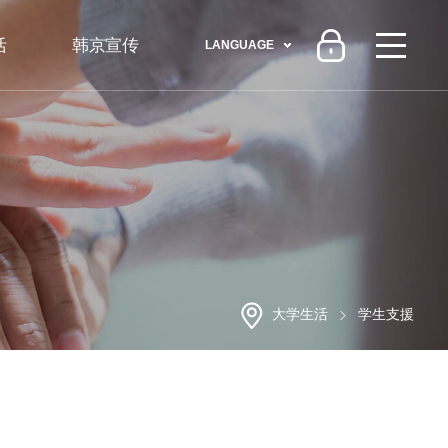
活
韩京宣传
LANGUAGE
大学生活
学生支援