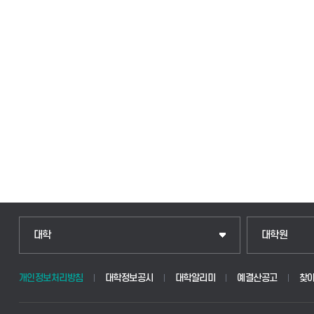
인문융합공공인재학부
일반대학원
대학
대학원
법경영학부
산업대학원
개인정보처리방침
대학정보공시
대학알리미
예결산공고
찾
웰니스산업융합학부
공공정책대학