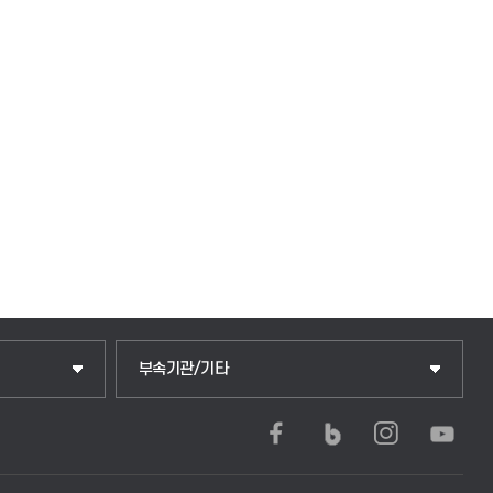
중앙도서관
부속기관/기타
학생생활관(안성)
학생생활관(평택)