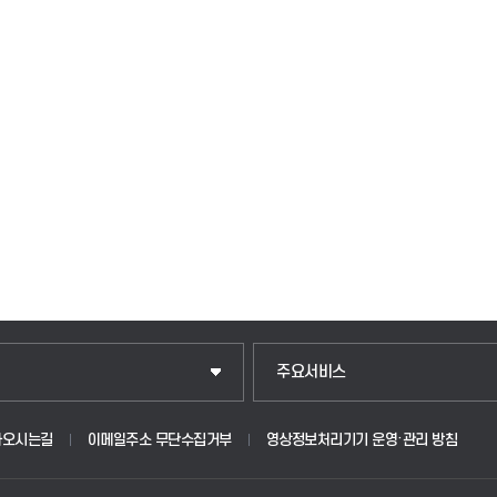
입학안내
주요서비스
웹메일
아오시는길
이메일주소 무단수집거부
영상정보처리기기 운영·관리 방침
원
학사시스템(학부)