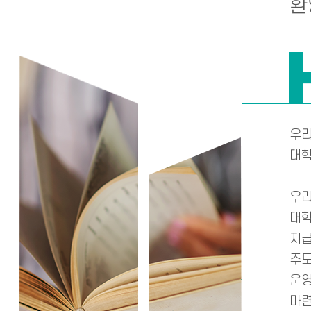
환
우리
대학
우리
대학
지급
주도
운영
마련