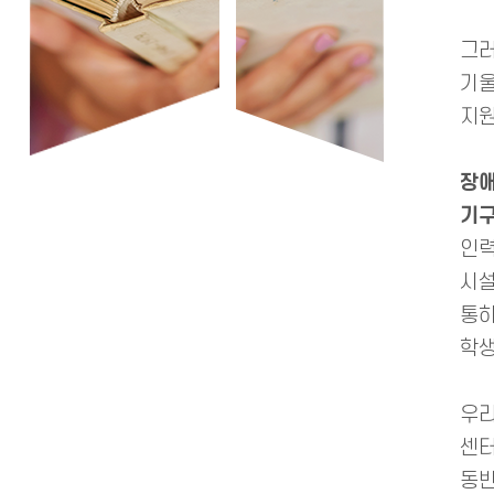
그러
기울
지원
장애
기구
인력
시설
통하
학생
우리
센터
동반