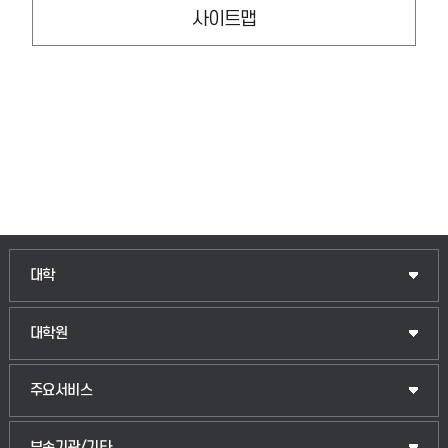
사이트맵
인문융합공공인재학부
대학
법경영학부
일반대학원
대학원
웰니스산업융합학부
산업대학원
입학안내
주요서비스
식물자원조경학부
공공정책대학원
웹메일
중앙도서관
부속기관/기타