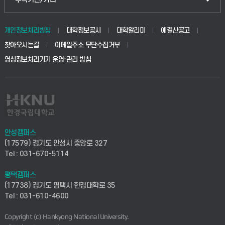
동물생명융합학부
경영대학원
학사시스템(학부)
학생생활관(안성)
개인정보처리방침
대학정보공시
대학알리미
예결산공고
생명공학부
찾아오시는길
이메일주소 무단수집거부
교육대학원
학사시스템(전문학사 및 전공심화)
학생생활관(평택)
영상정보처리기기 운영·관리 방침
건설환경공학부
사이버캠퍼스(학부)
발전기금
사회안전시스템공학부
사이버캠퍼스(전문학사 및 전공심화)
산학협력단
식품생명화학공학부
시설바로처리서비스
취업지원센터
안성캠퍼스
(17579) 경기도 안성시 중앙로 327
컴퓨터응용수학부
연구실안전관리시스템
Tel : 031-670-5114
창업지원센터
ICT로봇기계공학부
평택캠퍼스
산학연구관리시스템
현장실습지원센터
(17738) 경기도 평택시 한경대학로 35
Tel : 031-610-4600
전자전기공학부
찾아오시는길(안성)
평생교육원
Copyright (c) Hankyong National University.