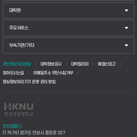
법경영학부
일반대학원
대학원
웰니스산업융합학부
산업대학원
입학안내
주요서비스
식물자원조경학부
공공정책대학원
웹메일
중앙도서관
부속기관/기타
동물생명융합학부
경영대학원
학사시스템(학부)
학생생활관(안성)
개인정보처리방침
대학정보공시
대학알리미
예결산공고
생명공학부
찾아오시는길
이메일주소 무단수집거부
교육대학원
학사시스템(전문학사 및 전공심화)
학생생활관(평택)
영상정보처리기기 운영·관리 방침
건설환경공학부
사이버캠퍼스(학부)
발전기금
사회안전시스템공학부
사이버캠퍼스(전문학사 및 전공심화)
산학협력단
식품생명화학공학부
시설바로처리서비스
취업지원센터
안성캠퍼스
(17579) 경기도 안성시 중앙로 327
컴퓨터응용수학부