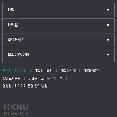
인문융합공공인재학부
대학
법경영학부
일반대학원
대학원
웰니스산업융합학부
산업대학원
입학안내
주요서비스
식물자원조경학부
공공정책대학원
웹메일
중앙도서관
부속기관/기타
동물생명융합학부
경영대학원
학사시스템(학부)
학생생활관(안성)
개인정보처리방침
대학정보공시
대학알리미
예결산공고
생명공학부
찾아오시는길
이메일주소 무단수집거부
교육대학원
학사시스템(전문학사 및 전공심화)
학생생활관(평택)
영상정보처리기기 운영·관리 방침
건설환경공학부
사이버캠퍼스(학부)
발전기금
사회안전시스템공학부
사이버캠퍼스(전문학사 및 전공심화)
산학협력단