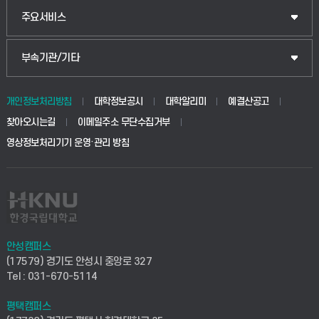
웰니스산업융합학부
산업대학원
입학안내
주요서비스
식물자원조경학부
공공정책대학원
웹메일
중앙도서관
부속기관/기타
동물생명융합학부
경영대학원
학사시스템(학부)
학생생활관(안성)
개인정보처리방침
대학정보공시
대학알리미
예결산공고
생명공학부
찾아오시는길
이메일주소 무단수집거부
교육대학원
학사시스템(전문학사 및 전공심화)
학생생활관(평택)
영상정보처리기기 운영·관리 방침
건설환경공학부
사이버캠퍼스(학부)
발전기금
사회안전시스템공학부
사이버캠퍼스(전문학사 및 전공심화)
산학협력단
식품생명화학공학부
시설바로처리서비스
취업지원센터
안성캠퍼스
(17579) 경기도 안성시 중앙로 327
컴퓨터응용수학부
연구실안전관리시스템
Tel : 031-670-5114
창업지원센터
ICT로봇기계공학부
평택캠퍼스
산학연구관리시스템
현장실습지원센터