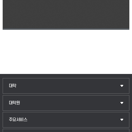
인문융합공공인재학부
대학
법경영학부
일반대학원
대학원
웰니스산업융합학부
산업대학원
입학안내
주요서비스
식물자원조경학부