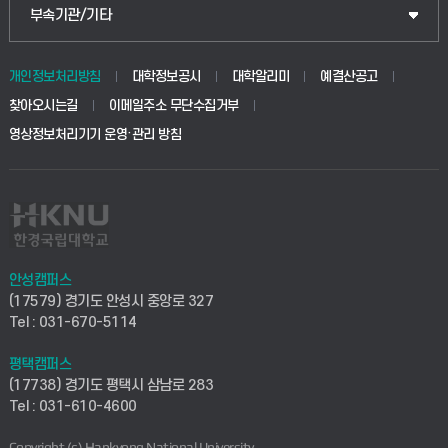
공공정책대학원
웹메일
중앙도서관
부속기관/기타
동물생명융합학부
경영대학원
학사시스템(학부)
학생생활관(안성)
개인정보처리방침
대학정보공시
대학알리미
예결산공고
생명공학부
찾아오시는길
이메일주소 무단수집거부
교육대학원
학사시스템(전문학사 및 전공심화)
학생생활관(평택)
영상정보처리기기 운영·관리 방침
건설환경공학부
사이버캠퍼스(학부)
발전기금
사회안전시스템공학부
사이버캠퍼스(전문학사 및 전공심화)
산학협력단
식품생명화학공학부
시설바로처리서비스
취업지원센터
안성캠퍼스
(17579) 경기도 안성시 중앙로 327
컴퓨터응용수학부
연구실안전관리시스템
Tel : 031-670-5114
창업지원센터
ICT로봇기계공학부
평택캠퍼스
산학연구관리시스템
현장실습지원센터
(17738) 경기도 평택시 삼남로 283
Tel : 031-610-4600
전자전기공학부
찾아오시는길(안성)
평생교육원
Copyright (c) Hankyong National University.