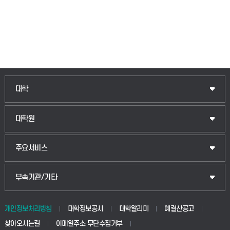
인문융합공공인재학부
대학
법경영학부
일반대학원
대학원
웰니스산업융합학부
산업대학원
입학안내
주요서비스
식물자원조경학부
공공정책대학원
웹메일
중앙도서관
부속기관/기타
동물생명융합학부
경영대학원
학사시스템(학부)
학생생활관(안성)
개인정보처리방침
대학정보공시
대학알리미
예결산공고
생명공학부
찾아오시는길
이메일주소 무단수집거부
교육대학원
학사시스템(전문학사 및 전공심화)