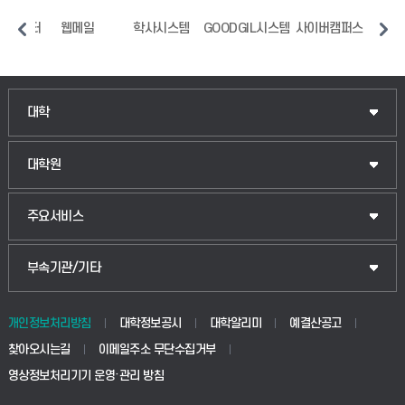
지원센터
웹메일
학사시스템
GOODGIL시스템
사이버캠퍼스
중
인문융합공공인재학부
대학
법경영학부
일반대학원
대학원
웰니스산업융합학부
산업대학원
입학안내
주요서비스
식물자원조경학부
공공정책대학원
웹메일
중앙도서관
부속기관/기타
동물생명융합학부
경영대학원
학사시스템(학부)
학생생활관(안성)
개인정보처리방침
대학정보공시
대학알리미
예결산공고
생명공학부
찾아오시는길
이메일주소 무단수집거부
교육대학원
학사시스템(전문학사 및 전공심화)
학생생활관(평택)
영상정보처리기기 운영·관리 방침
건설환경공학부
사이버캠퍼스(학부)